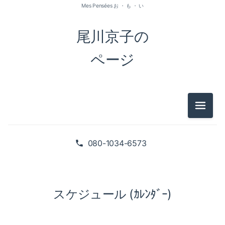
Mes Pensées お ・ も ・ い
尾川京子の
ページ
メニュ
080-1034-6573
スケジュール (ｶﾚﾝﾀﾞｰ)