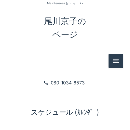
Mes Pensées お ・ も ・ い
尾川京子の
ページ
メニュ
080-1034-6573
スケジュール (ｶﾚﾝﾀﾞｰ)