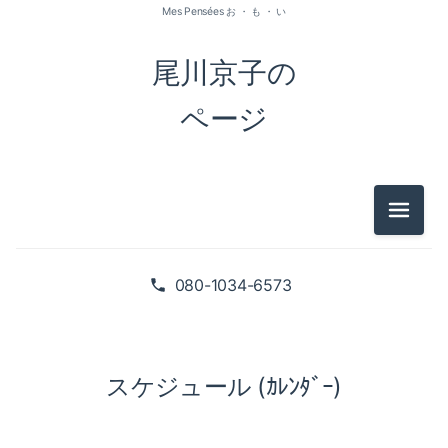
Mes Pensées お ・ も ・ い
尾川京子の
ページ
メニュ
080-1034-6573
スケジュール (ｶﾚﾝﾀﾞｰ)