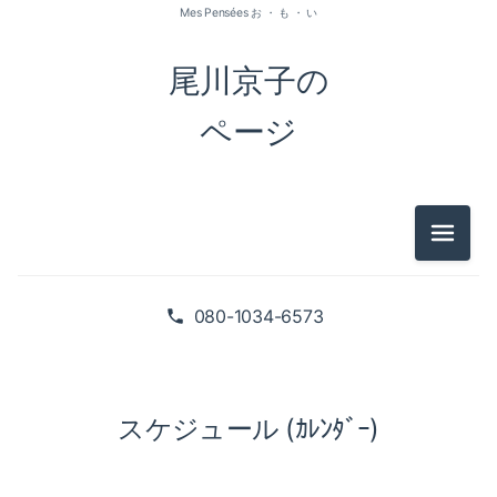
Mes Pensées お ・ も ・ い
尾川京子の
ページ
メニュ
080-1034-6573
スケジュール (ｶﾚﾝﾀﾞｰ)