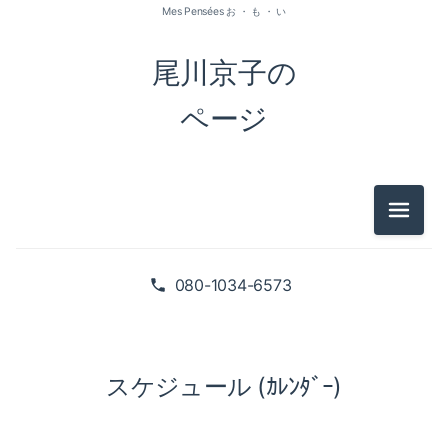
Mes Pensées お ・ も ・ い
尾川京子の
ページ
メニュ
080-1034-6573
スケジュール (ｶﾚﾝﾀﾞｰ)