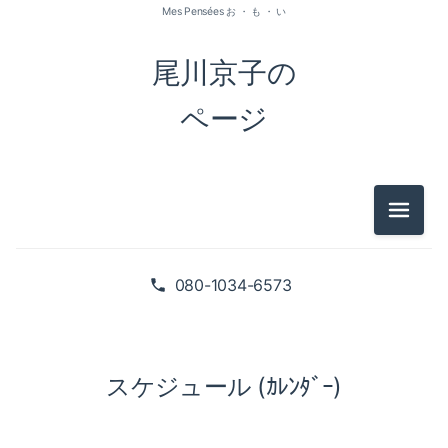
Mes Pensées お ・ も ・ い
尾川京子の
ページ
メニュ
080-1034-6573
スケジュール (ｶﾚﾝﾀﾞｰ)