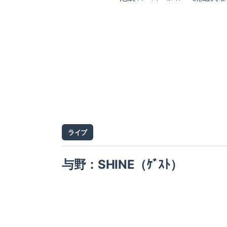
ライブ
与野：SHINE（ｹﾞｽﾄ）