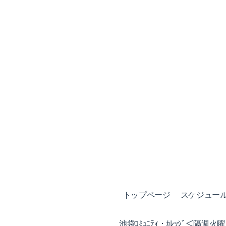
トップページ
スケジュール (
池袋ｺﾐｭﾆﾃｨ・ｶﾚｯｼﾞ＜隔週