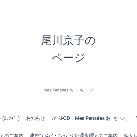
尾川京子の
ページ
Mes Pensées お ・ も ・ い
ｶﾚﾝﾀﾞｰ)
お知らせ
ﾌｧｰｽﾄCD「Mes Pensées お･も･い」
火曜＞のご案内
池袋ｺﾐｭﾆﾃｨ・ｶﾚｯｼﾞ＜毎週水曜＞のご案内
個人