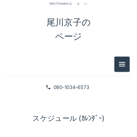
Mes Pensées お ・ も ・ い
尾川京子の
ページ
メニュ
080-1034-6573
スケジュール (ｶﾚﾝﾀﾞｰ)