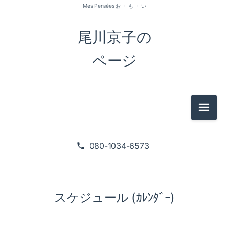
Mes Pensées お ・ も ・ い
尾川京子の
ページ
メニュ
080-1034-6573
スケジュール (ｶﾚﾝﾀﾞｰ)