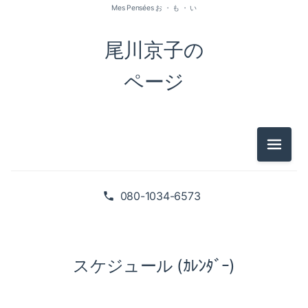
Mes Pensées お ・ も ・ い
尾川京子の
ページ
メニュ
080-1034-6573
スケジュール (ｶﾚﾝﾀﾞｰ)