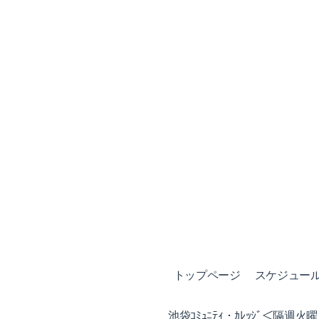
トップページ
スケジュール (
池袋ｺﾐｭﾆﾃｨ・ｶﾚｯｼﾞ＜隔週