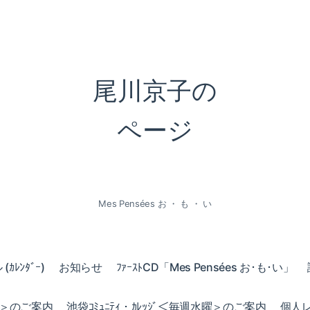
尾川京子の
ページ
Mes Pensées お ・ も ・ い
ｶﾚﾝﾀﾞｰ)
お知らせ
ﾌｧｰｽﾄCD「Mes Pensées お･も･い」
火曜＞のご案内
池袋ｺﾐｭﾆﾃｨ・ｶﾚｯｼﾞ＜毎週水曜＞のご案内
個人