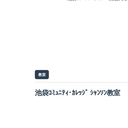
教室
池袋ｺﾐｭﾆﾃｨ･ｶﾚｯｼﾞ ｼｬﾝｿﾝ教室