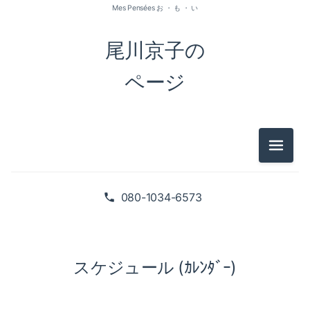
Mes Pensées お ・ も ・ い
尾川京子の
ページ
メニュ
080-1034-6573
スケジュール (ｶﾚﾝﾀﾞｰ)