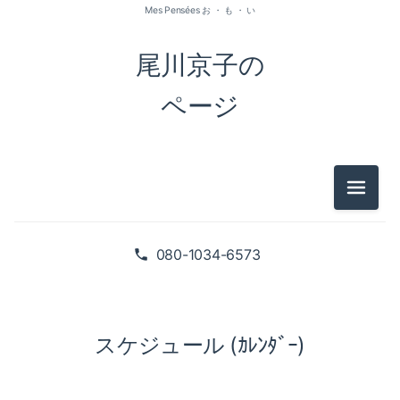
Mes Pensées お ・ も ・ い
尾川京子の
ページ
メニュ
080-1034-6573
スケジュール (ｶﾚﾝﾀﾞｰ)