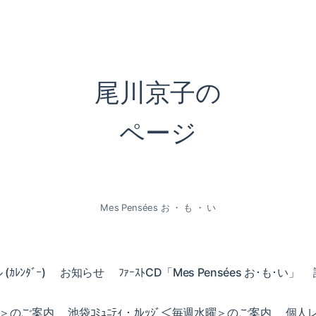
尾川京子の
ページ
Mes Pensées お ・ も ・ い
ｶﾚﾝﾀﾞｰ)
お知らせ
ﾌｧｰｽﾄCD「Mes Pensées お･も･い」
火曜＞のご案内
池袋ｺﾐｭﾆﾃｨ・ｶﾚｯｼﾞ＜毎週水曜＞のご案内
個人