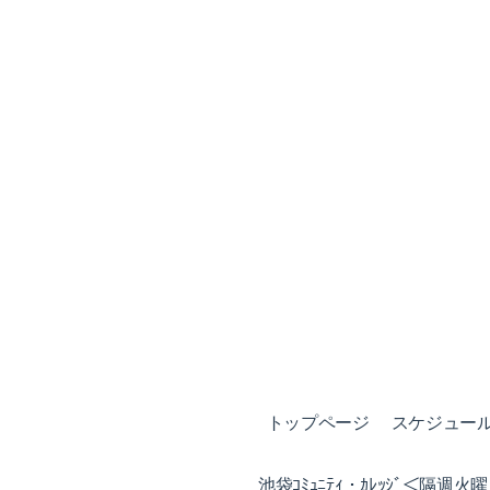
トップページ
スケジュール (
池袋ｺﾐｭﾆﾃｨ・ｶﾚｯｼﾞ＜隔週