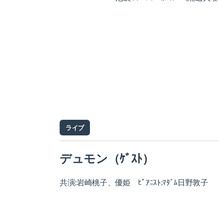
ライブ
デュモン（ｹﾞｽﾄ）
共演:岩崎桃子、優姫 ﾋﾟｱﾆｽﾄ:ﾏﾀﾞﾑ日野敦子