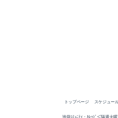
トップページ
スケジュール (
池袋ｺﾐｭﾆﾃｨ・ｶﾚｯｼﾞ＜隔週