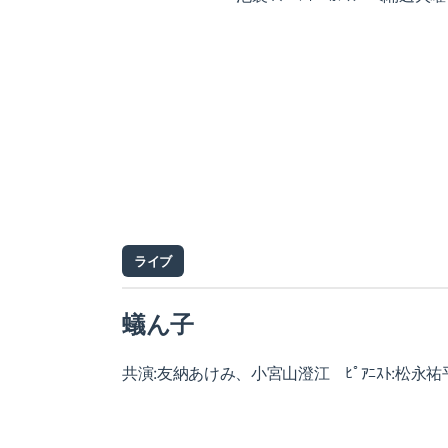
ライブ
蟻ん子
共演:友納あけみ、小宮山澄江 ﾋﾟｱﾆｽﾄ:松永祐