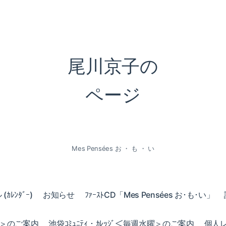
尾川京子の
ページ
Mes Pensées お ・ も ・ い
ｶﾚﾝﾀﾞｰ)
お知らせ
ﾌｧｰｽﾄCD「Mes Pensées お･も･い」
火曜＞のご案内
池袋ｺﾐｭﾆﾃｨ・ｶﾚｯｼﾞ＜毎週水曜＞のご案内
個人