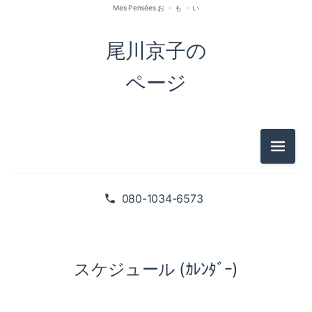
Mes Pensées お ・ も ・ い
尾川京子の
ページ
メニュ
080-1034-6573
スケジュール (ｶﾚﾝﾀﾞｰ)