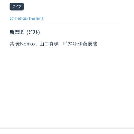
ライブ
2017-05-25 (Thu) 19:15～
新巴里（ｹﾞｽﾄ）
共演:Noriko、山口真珠 ﾋﾟｱﾆｽﾄ:伊藤辰哉