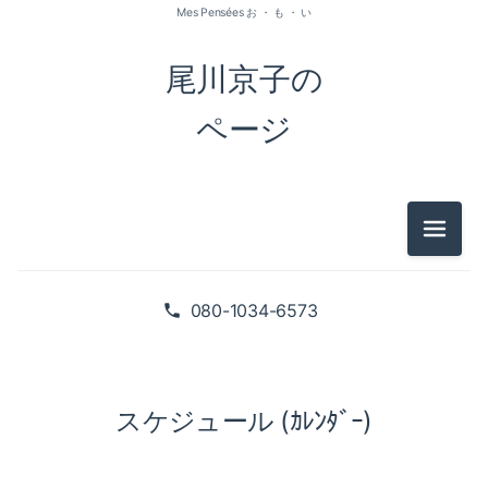
Mes Pensées お ・ も ・ い
尾川京子の
ページ
メニュ
080-1034-6573
スケジュール (ｶﾚﾝﾀﾞｰ)