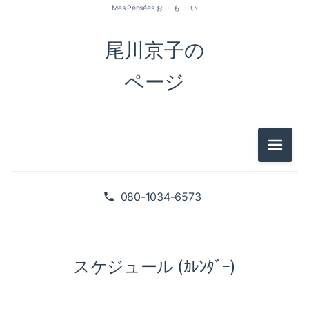
Mes Pensées お ・ も ・ い
尾川京子の
ページ
メニュ
080-1034-6573
スケジュール (ｶﾚﾝﾀﾞｰ)