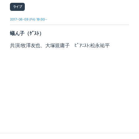
ライブ
2017-06-09 (Fri) 19:00～
蟻ん子（ｹﾞｽﾄ）
共演:牧澤友也、大塚規庸子 ﾋﾟｱﾆｽﾄ:松永祐平