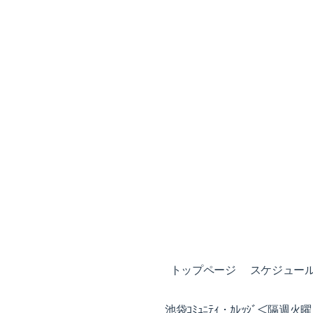
トップページ
スケジュール (
池袋ｺﾐｭﾆﾃｨ・ｶﾚｯｼﾞ＜隔週