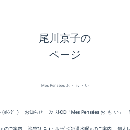
尾川京子の
ページ
Mes Pensées お ・ も ・ い
ｶﾚﾝﾀﾞｰ)
お知らせ
ﾌｧｰｽﾄCD「Mes Pensées お･も･い」
火曜＞のご案内
池袋ｺﾐｭﾆﾃｨ・ｶﾚｯｼﾞ＜毎週水曜＞のご案内
個人