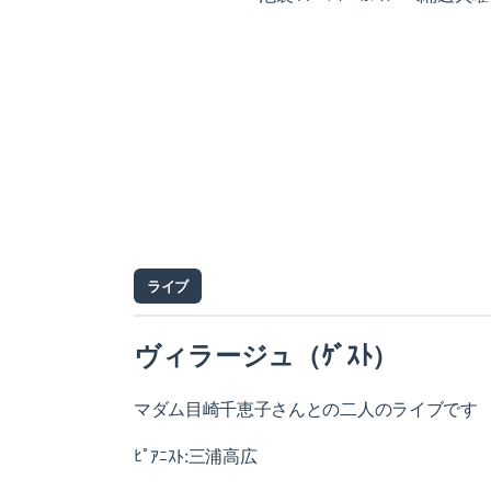
ライブ
ヴィラージュ（ｹﾞｽﾄ）
マダム目崎千恵子さんとの二人のライブです
ﾋﾟｱﾆｽﾄ:三浦高広