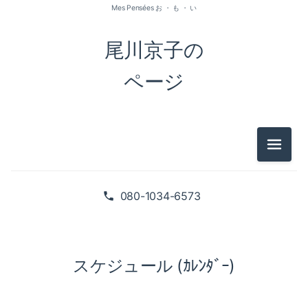
Mes Pensées お ・ も ・ い
尾川京子の
ページ
メニュ
080-1034-6573
スケジュール (ｶﾚﾝﾀﾞｰ)