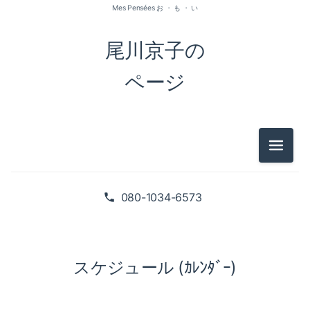
Mes Pensées お ・ も ・ い
尾川京子の
ページ
メニュ
080-1034-6573
スケジュール (ｶﾚﾝﾀﾞｰ)