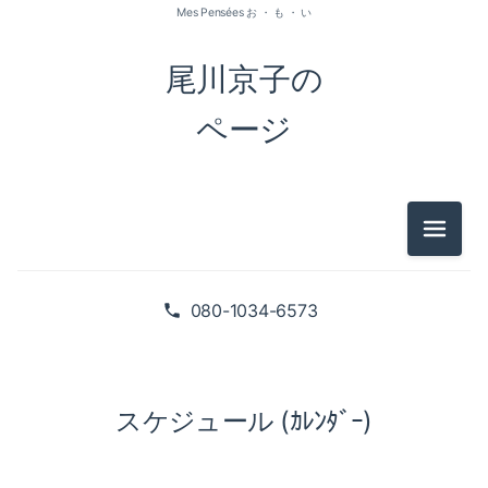
Mes Pensées お ・ も ・ い
尾川京子の
ページ
メニュ
080-1034-6573
スケジュール (ｶﾚﾝﾀﾞｰ)