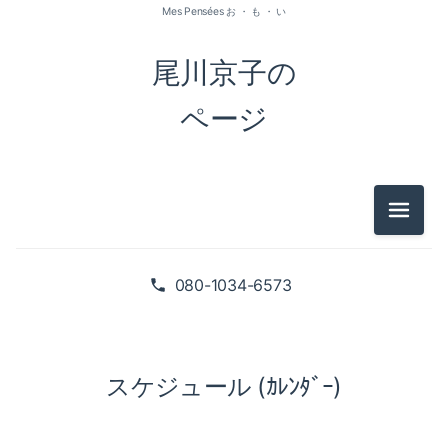
Mes Pensées お ・ も ・ い
尾川京子の
ページ
メニュ
080-1034-6573
スケジュール (ｶﾚﾝﾀﾞｰ)