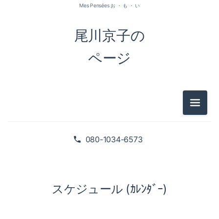
Mes Pensées お ・ も ・ い
尾川京子の
ページ
メニュ
080-1034-6573
スケジュール (ｶﾚﾝﾀﾞｰ)