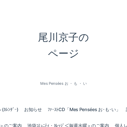
尾川京子の
ページ
Mes Pensées お ・ も ・ い
ｶﾚﾝﾀﾞｰ)
お知らせ
ﾌｧｰｽﾄCD「Mes Pensées お･も･い」
火曜＞のご案内
池袋ｺﾐｭﾆﾃｨ・ｶﾚｯｼﾞ＜毎週水曜＞のご案内
個人