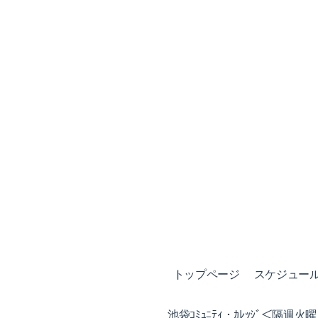
トップページ
スケジュール (
池袋ｺﾐｭﾆﾃｨ・ｶﾚｯｼﾞ＜隔週