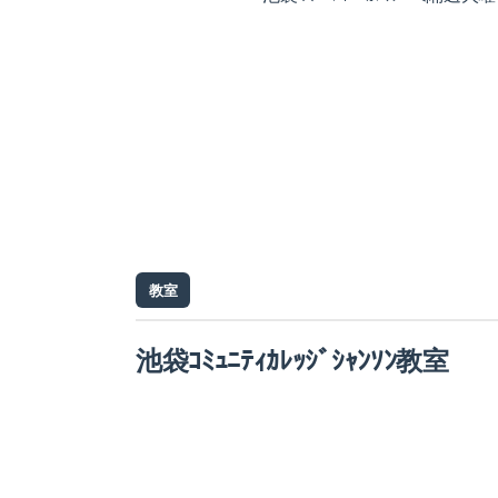
教室
池袋ｺﾐｭﾆﾃｨｶﾚｯｼﾞｼｬﾝｿﾝ教室