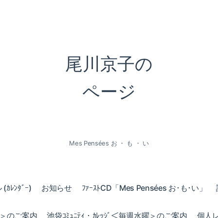
尾川京子の
ページ
Mes Pensées お ・ も ・ い
ｶﾚﾝﾀﾞｰ)
お知らせ
ﾌｧｰｽﾄCD「Mes Pensées お･も･い」
火曜＞のご案内
池袋ｺﾐｭﾆﾃｨ・ｶﾚｯｼﾞ＜毎週水曜＞のご案内
個人