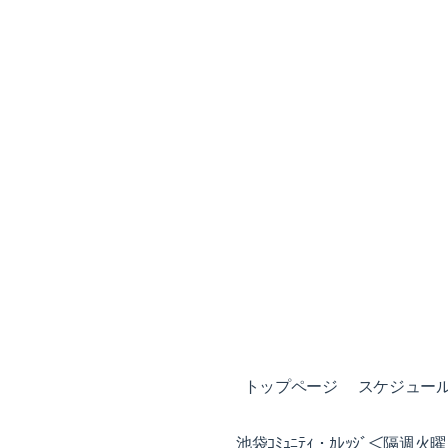
トップページ
スケジュール (
池袋ｺﾐｭﾆﾃｨ・ｶﾚｯｼﾞ＜隔週