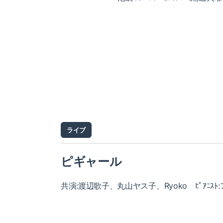
ライブ
ピギャール
共演:渡辺歌子、丸山ヤス子、Ryoko ﾋﾟｱﾆｽﾄ