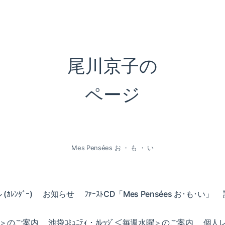
尾川京子の
ページ
Mes Pensées お ・ も ・ い
ｶﾚﾝﾀﾞｰ)
お知らせ
ﾌｧｰｽﾄCD「Mes Pensées お･も･い」
火曜＞のご案内
池袋ｺﾐｭﾆﾃｨ・ｶﾚｯｼﾞ＜毎週水曜＞のご案内
個人