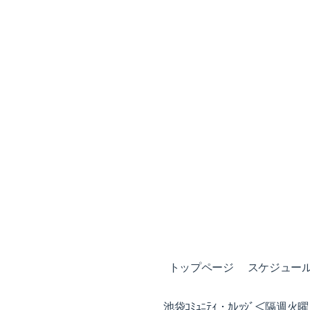
トップページ
スケジュール (
池袋ｺﾐｭﾆﾃｨ・ｶﾚｯｼﾞ＜隔週