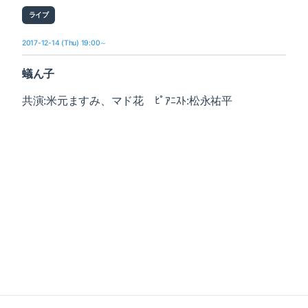
ライブ
2017-12-14 (Thu) 19:00～
蟻ん子
共演:米元ますみ、マド花 ﾋﾟｱﾆｽﾄ:松永祐平