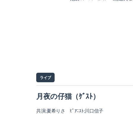
ライブ
月夜の仔猫（ｹﾞｽﾄ）
共演:夏希りさ ﾋﾟｱﾆｽﾄ:川口信子