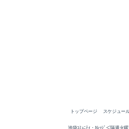
トップページ
スケジュール (
池袋ｺﾐｭﾆﾃｨ・ｶﾚｯｼﾞ＜隔週