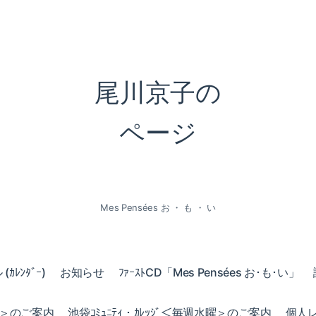
尾川京子の
ページ
Mes Pensées お ・ も ・ い
ｶﾚﾝﾀﾞｰ)
お知らせ
ﾌｧｰｽﾄCD「Mes Pensées お･も･い」
火曜＞のご案内
池袋ｺﾐｭﾆﾃｨ・ｶﾚｯｼﾞ＜毎週水曜＞のご案内
個人