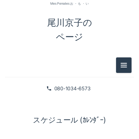
Mes Pensées お ・ も ・ い
尾川京子の
ページ
メニュ
080-1034-6573
スケジュール (ｶﾚﾝﾀﾞｰ)