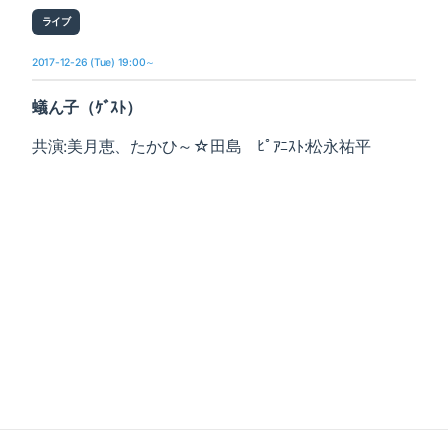
ライブ
2017-12-26 (Tue) 19:00～
蟻ん子（ｹﾞｽﾄ）
共演:美月恵、たかひ～☆田島 ﾋﾟｱﾆｽﾄ:松永祐平