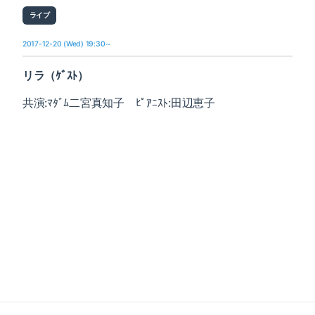
ライブ
2017-12-20 (Wed) 19:30～
リラ（ｹﾞｽﾄ）
共演:ﾏﾀﾞﾑ二宮真知子 ﾋﾟｱﾆｽﾄ:田辺恵子