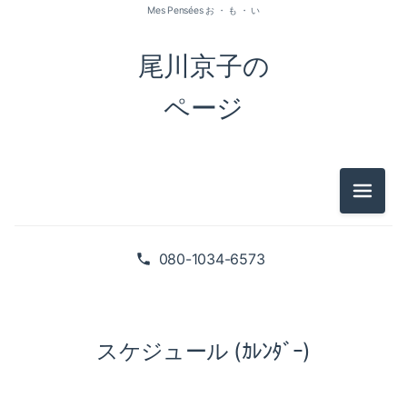
Mes Pensées お ・ も ・ い
尾川京子の
ページ
メニュ
080-1034-6573
スケジュール (ｶﾚﾝﾀﾞｰ)