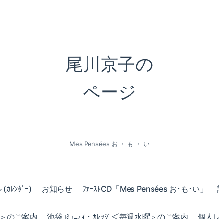
尾川京子の
ページ
Mes Pensées お ・ も ・ い
ｶﾚﾝﾀﾞｰ)
お知らせ
ﾌｧｰｽﾄCD「Mes Pensées お･も･い」
火曜＞のご案内
池袋ｺﾐｭﾆﾃｨ・ｶﾚｯｼﾞ＜毎週水曜＞のご案内
個人