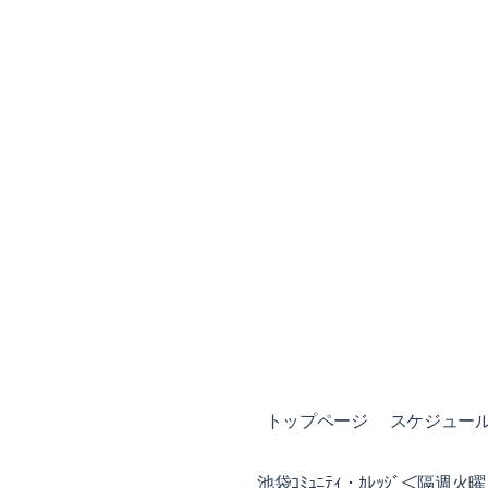
トップページ
スケジュール (
池袋ｺﾐｭﾆﾃｨ・ｶﾚｯｼﾞ＜隔週