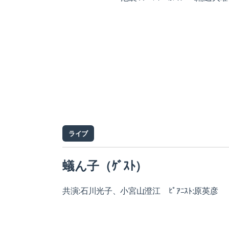
ライブ
蟻ん子（ｹﾞｽﾄ）
共演:石川光子、小宮山澄江 ﾋﾟｱﾆｽﾄ:原英彦