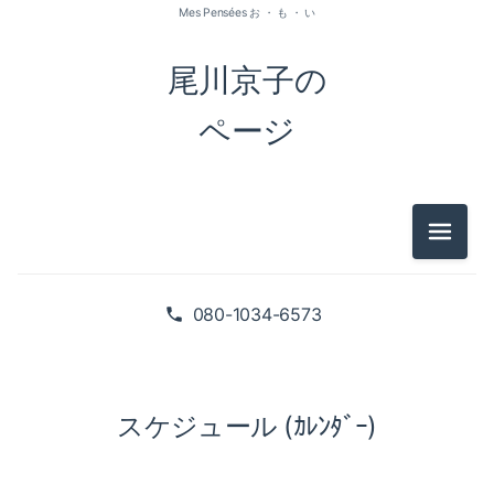
Mes Pensées お ・ も ・ い
尾川京子の
ページ
メニュ
080-1034-6573
スケジュール (ｶﾚﾝﾀﾞｰ)