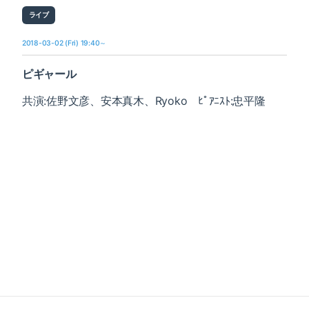
ライブ
2018-03-02 (Fri) 19:40～
ピギャール
共演:佐野文彦、安本真木、Ryoko ﾋﾟｱﾆｽﾄ:忠平隆