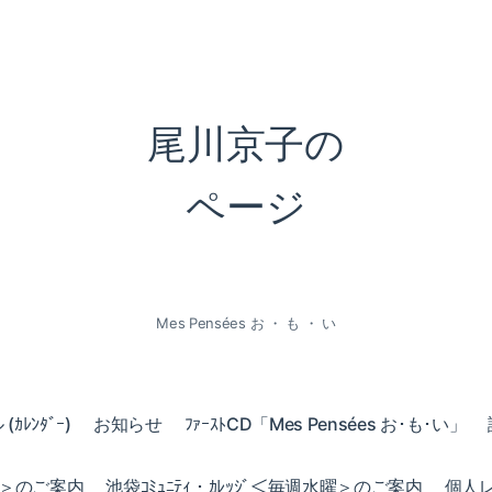
尾川京子の
ページ
Mes Pensées お ・ も ・ い
ｶﾚﾝﾀﾞｰ)
お知らせ
ﾌｧｰｽﾄCD「Mes Pensées お･も･い」
火曜＞のご案内
池袋ｺﾐｭﾆﾃｨ・ｶﾚｯｼﾞ＜毎週水曜＞のご案内
個人