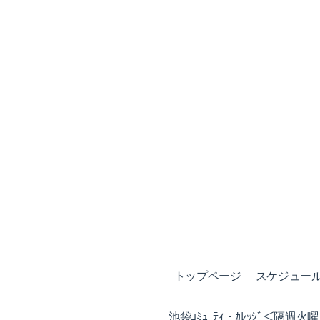
トップページ
スケジュール (
池袋ｺﾐｭﾆﾃｨ・ｶﾚｯｼﾞ＜隔週