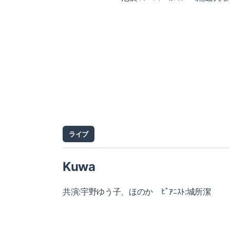
ライブ
Kuwa
共演:宇野ゆう子、ほのか ﾋﾟｱﾆｽﾄ:城所潔