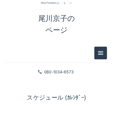
Mes Pensées お ・ も ・ い
尾川京子の
ページ
メニュ
080-1034-6573
スケジュール (ｶﾚﾝﾀﾞｰ)