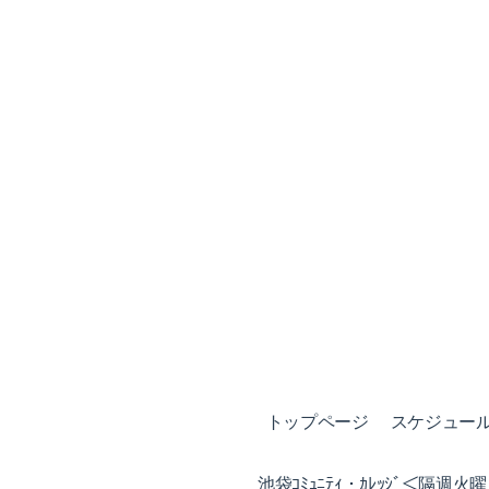
トップページ
スケジュール (
池袋ｺﾐｭﾆﾃｨ・ｶﾚｯｼﾞ＜隔週