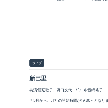
ライブ
新巴里
共演:渡辺歌子、野口文代 ﾋﾟｱﾆｽﾄ:豊嶋裕子
＊5月から、ﾗｲﾌﾞの開始時間が19:30～となり