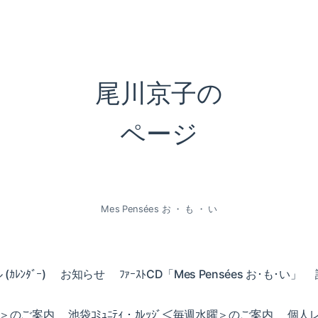
尾川京子の
ページ
Mes Pensées お ・ も ・ い
ｶﾚﾝﾀﾞｰ)
お知らせ
ﾌｧｰｽﾄCD「Mes Pensées お･も･い」
火曜＞のご案内
池袋ｺﾐｭﾆﾃｨ・ｶﾚｯｼﾞ＜毎週水曜＞のご案内
個人