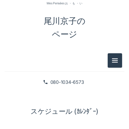
Mes Pensées お ・ も ・ い
尾川京子の
ページ
メニュ
080-1034-6573
スケジュール (ｶﾚﾝﾀﾞｰ)