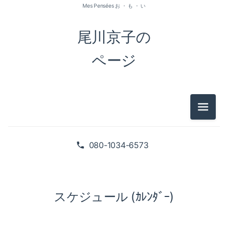
Mes Pensées お ・ も ・ い
尾川京子の
ページ
メニュ
080-1034-6573
スケジュール (ｶﾚﾝﾀﾞｰ)