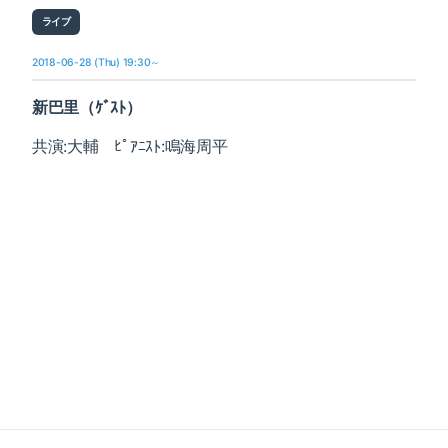
ライブ
2018-06-28 (Thu) 19:30～
新巴里（ｹﾞｽﾄ）
共演:大輔 ﾋﾟｱﾆｽﾄ:鳴海周平