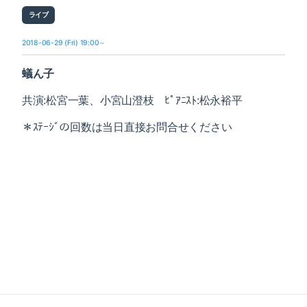
ライブ
2018-06-29 (Fri) 19:00～
蟻ん子
共演:松宮一葉、小宮山澄枝 ﾋﾟｱﾆｽﾄ:松永裕平
＊ｽﾃｰｼﾞの回数は当日直接お問合せください