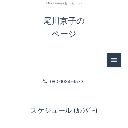
Mes Pensées お ・ も ・ い
尾川京子の
ページ
メニュ
080-1034-6573
スケジュール (ｶﾚﾝﾀﾞｰ)