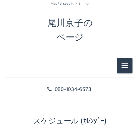
Mes Pensées お ・ も ・ い
尾川京子の
ページ
メニュ
080-1034-6573
スケジュール (ｶﾚﾝﾀﾞｰ)