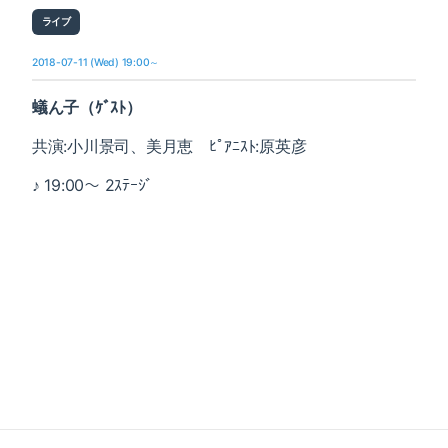
ライブ
2018-07-11 (Wed) 19:00～
蟻ん子（ｹﾞｽﾄ）
共演:小川景司、美月恵 ﾋﾟｱﾆｽﾄ:原英彦
♪ 19:00～ 2ｽﾃｰｼﾞ