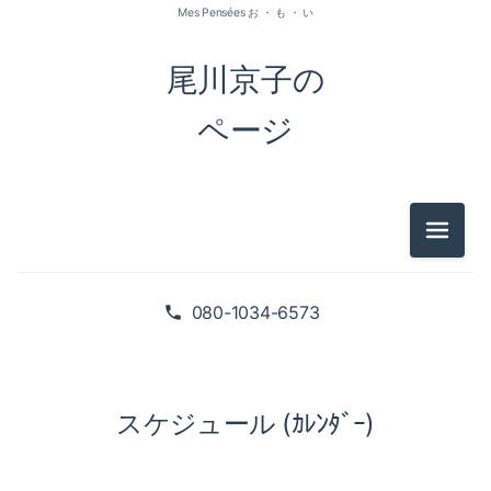
Mes Pensées お ・ も ・ い
尾川京子の
ページ
メニュ
080-1034-6573
スケジュール (ｶﾚﾝﾀﾞｰ)