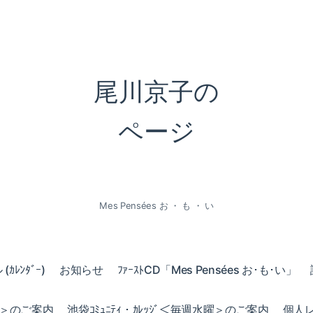
尾川京子の
ページ
Mes Pensées お ・ も ・ い
ｶﾚﾝﾀﾞｰ)
お知らせ
ﾌｧｰｽﾄCD「Mes Pensées お･も･い」
火曜＞のご案内
池袋ｺﾐｭﾆﾃｨ・ｶﾚｯｼﾞ＜毎週水曜＞のご案内
個人