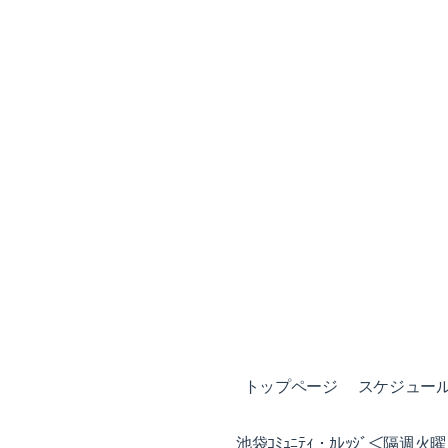
トップページ
スケジュール (
池袋ｺﾐｭﾆﾃｨ・ｶﾚｯｼﾞ＜隔週