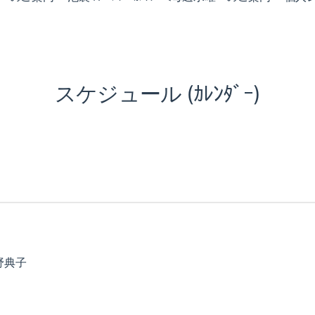
スケジュール (ｶﾚﾝﾀﾞｰ)
）
野典子