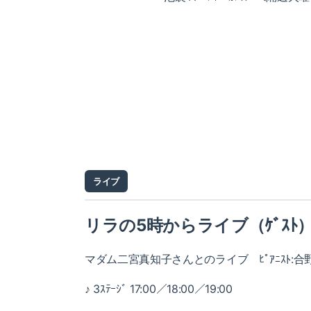
ライブ
リラの5時からライブ（ｹﾞｽﾄ
マダム二宮真知子さんとのライブ ﾋﾟｱﾆｽﾄ:合
♪ 3ｽﾃｰｼﾞ 17:00／18:00／19:00