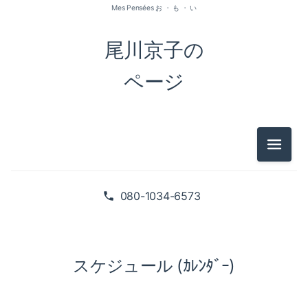
Mes Pensées お ・ も ・ い
尾川京子の
ページ
メニュ
080-1034-6573
スケジュール (ｶﾚﾝﾀﾞｰ)