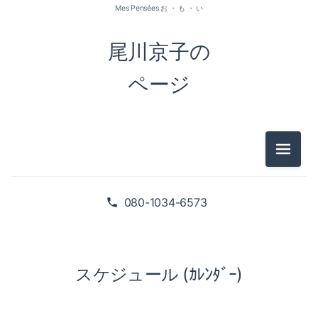
Mes Pensées お ・ も ・ い
尾川京子の
ページ
メニュ
080-1034-6573
スケジュール (ｶﾚﾝﾀﾞｰ)