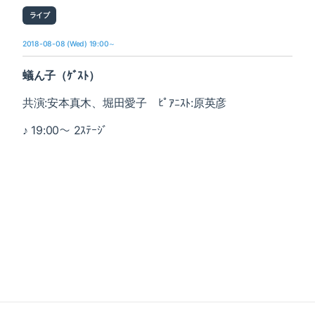
ライブ
2018-08-08 (Wed) 19:00～
蟻ん子（ｹﾞｽﾄ）
共演:安本真木、堀田愛子 ﾋﾟｱﾆｽﾄ:原英彦
♪ 19:00～ 2ｽﾃｰｼﾞ