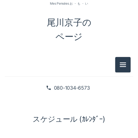
Mes Pensées お ・ も ・ い
尾川京子の
ページ
メニュ
080-1034-6573
スケジュール (ｶﾚﾝﾀﾞｰ)