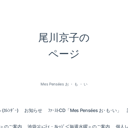
尾川京子の
ページ
Mes Pensées お ・ も ・ い
ｶﾚﾝﾀﾞｰ)
お知らせ
ﾌｧｰｽﾄCD「Mes Pensées お･も･い」
火曜＞のご案内
池袋ｺﾐｭﾆﾃｨ・ｶﾚｯｼﾞ＜毎週水曜＞のご案内
個人