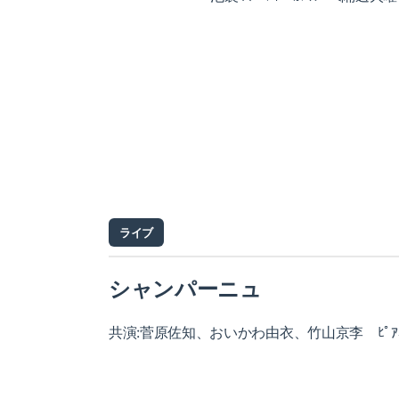
ライブ
シャンパーニュ
共演:菅原佐知、おいかわ由衣、竹山京李 ﾋﾟｱﾆ