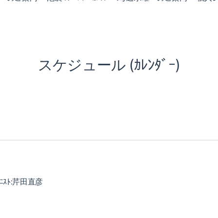
スケジュール (ｶﾚﾝﾀﾞｰ)
ｽﾄ:芹田直彦