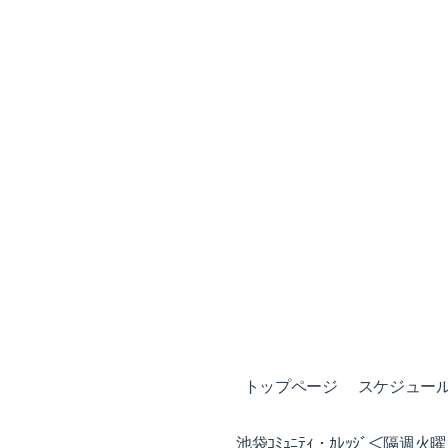
トップページ
スケジュール (
池袋ｺﾐｭﾆﾃｨ・ｶﾚｯｼﾞ＜隔週