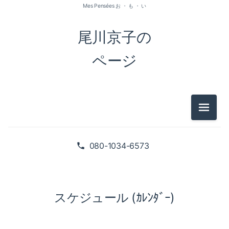
Mes Pensées お ・ も ・ い
尾川京子の
ページ
メニュ
080-1034-6573
スケジュール (ｶﾚﾝﾀﾞｰ)