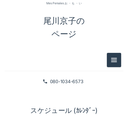
Mes Pensées お ・ も ・ い
尾川京子の
ページ
メニュ
080-1034-6573
スケジュール (ｶﾚﾝﾀﾞｰ)