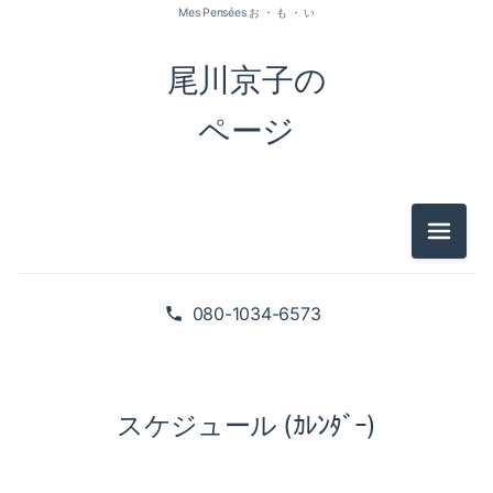
Mes Pensées お ・ も ・ い
尾川京子の
ページ
メニュ
080-1034-6573
スケジュール (ｶﾚﾝﾀﾞｰ)