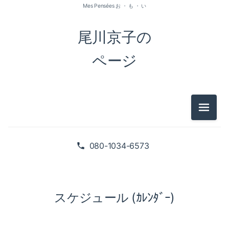
Mes Pensées お ・ も ・ い
尾川京子の
ページ
メニュ
080-1034-6573
スケジュール (ｶﾚﾝﾀﾞｰ)